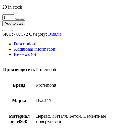
20 in stock
Эмаль
Proremontt
Add to cart
ПФ-115
черная
SKU:
407172
Category:
Эмали
0,9
кг
Description
quantity
Additional information
Reviews (0)
Производитель
Proremontt
Бренд
Proremontt
Марка
ПФ-115
Материал
Дерево. Металл. Бетон. Цементные
осн4808
поверхности