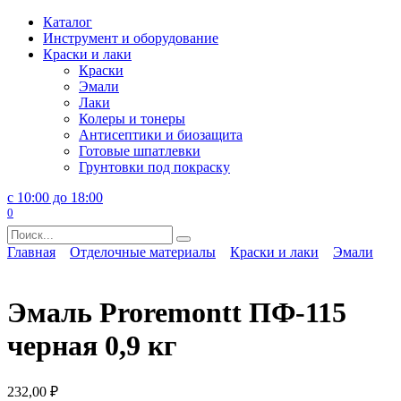
Перейти
Каталог
к
Инструмент и оборудование
содержанию
Краски и лаки
Краски
Эмали
Лаки
Колеры и тонеры
Антисептики и биозащита
Готовые шпатлевки
Грунтовки под покраску
с 10:00 до 18:00
0
Search
for:
Главная
Отделочные материалы
Краски и лаки
Эмали
Эмаль Proremontt ПФ-115
черная 0,9 кг
232,00
₽