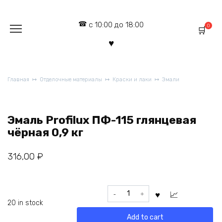
Перейти
к
с 10:00 до 18:00
содержанию
0
Главная
Отделочные материалы
Краски и лаки
Эмали
Эмаль Profilux ПФ-115 глянцевая
чёрная 0,9 кг
316,00
₽
Эмаль
Profilux
20 in stock
ПФ-115
Add to cart
глянцевая