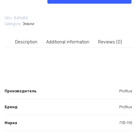
чёрная
0,9
SKU:
869680
кг
Category:
Эмали
quantity
Description
Additional information
Reviews (0)
Производитель
Profilux
Бренд
Profilux
Марка
ПФ-115