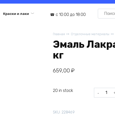
Search
Краски и лаки
с 10:00 до 18:00
for:
Главная
Отделочные материалы
Эмаль Лакра
кг
659,00
₽
20 in stock
Эмаль
Лакра
ПФ-115
серая
SKU:
228469