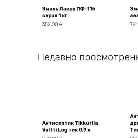
cart
Эмаль Лакра ПФ-115
Эм
серая 1 кг
зе
352,00
₽
791
Недавно просмотрен
Add
to
Ан
cart
Антисептик Tikkurila
др
Valtti Log тик 0,9 л
Тик