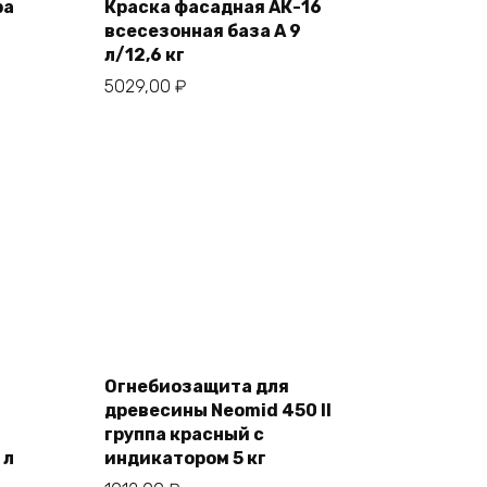
cart
ра
Краска фасадная АК-16
всесезонная база А 9
л/12,6 кг
5029,00
₽
Add
to
Огнебиозащита для
cart
древесины Neomid 450 II
группа красный с
 л
индикатором 5 кг