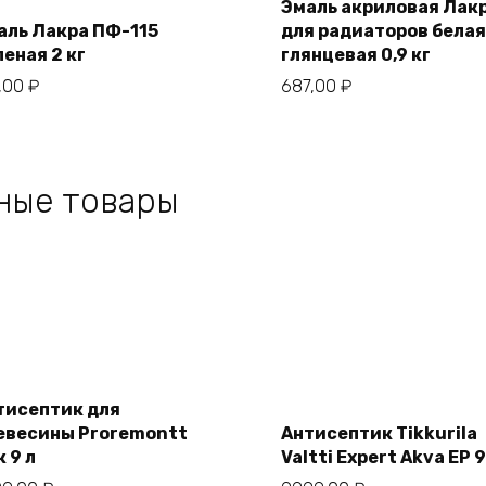
cart
Эмаль акриловая Лак
cart
аль Лакра ПФ-115
для радиаторов белая
леная 2 кг
глянцевая 0,9 кг
,00
₽
687,00
₽
ные товары
Add
Add
to
to
cart
тисептик для
cart
евесины Proremontt
Антисептик Tikkurila
 9 л
Valtti Expert Akva EP 9