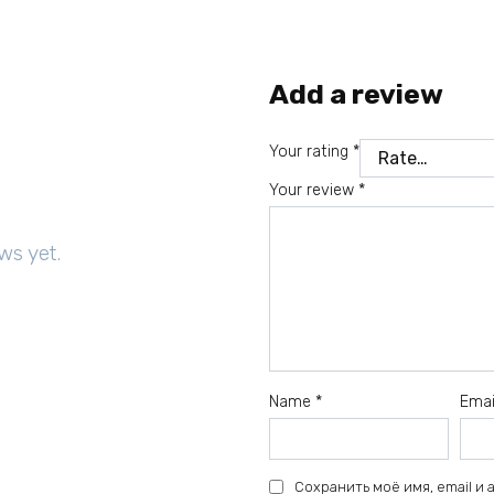
Add a review
Your rating
*
Your review
*
ws yet.
Name
*
Ema
Сохранить моё имя, email и