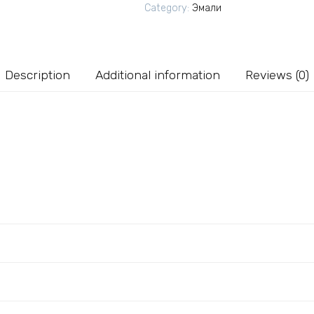
2
Category:
Эмали
кг
quantity
Description
Additional information
Reviews (0)