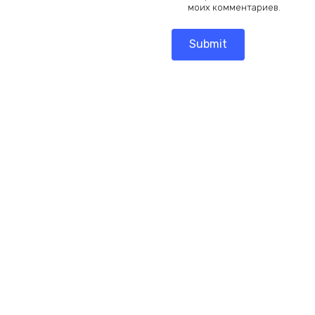
моих комментариев.
Add
Add
to
to