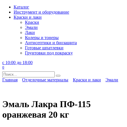
Перейти
Каталог
к
Инструмент и оборудование
содержанию
Краски и лаки
Краски
Эмали
Лаки
Колеры и тонеры
Антисептики и биозащита
Готовые шпатлевки
Грунтовки под покраску
с 10:00 до 18:00
0
Search
for:
Главная
Отделочные материалы
Краски и лаки
Эмали
Эмаль Лакра ПФ-115
оранжевая 20 кг