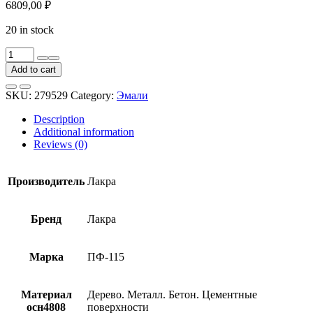
6809,00
₽
20 in stock
Эмаль
Лакра
Add to cart
ПФ-115
оранжевая
SKU:
279529
Category:
Эмали
20
кг
Description
quantity
Additional information
Reviews (0)
Производитель
Лакра
Бренд
Лакра
Марка
ПФ-115
Материал
Дерево. Металл. Бетон. Цементные
осн4808
поверхности