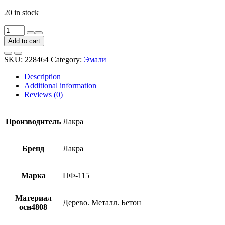
20 in stock
Эмаль
Лакра
Add to cart
ПФ-115
коричневая
SKU:
228464
Category:
Эмали
1
кг
Description
quantity
Additional information
Reviews (0)
Производитель
Лакра
Бренд
Лакра
Марка
ПФ-115
Материал
Дерево. Металл. Бетон
осн4808