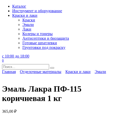
Перейти
Каталог
к
Инструмент и оборудование
содержанию
Краски и лаки
Краски
Эмали
Лаки
Колеры и тонеры
Антисептики и биозащита
Готовые шпатлевки
Грунтовки под покраску
с 10:00 до 18:00
0
Search
for:
Главная
Отделочные материалы
Краски и лаки
Эмали
Эмаль Лакра ПФ-115
коричневая 1 кг
365,00
₽