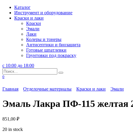
Перейти
Каталог
к
Инструмент и оборудование
содержанию
Краски и лаки
Краски
Эмали
Лаки
Колеры и тонеры
Антисептики и биозащита
Готовые шпатлевки
Грунтовки под покраску
с 10:00 до 18:00
Search
for:
0
Главная
Отделочные материалы
Краски и лаки
Эмали
Эмаль Лакра ПФ-115 желтая 
851,00
₽
20 in stock