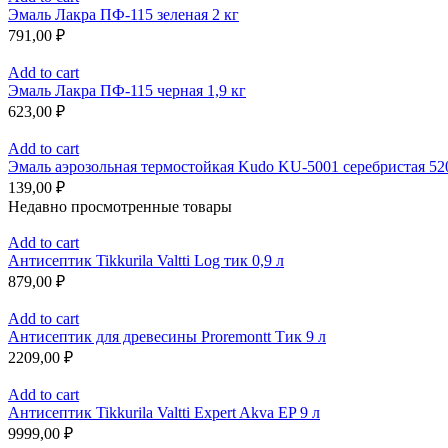
Эмаль Лакра ПФ-115 зеленая 2 кг
791,00
₽
Add to cart
Эмаль Лакра ПФ-115 черная 1,9 кг
623,00
₽
Add to cart
Эмаль аэрозольная термостойкая Kudo KU-5001 серебристая 52
139,00
₽
Недавно просмотренные товары
Add to cart
Антисептик Tikkurila Valtti Log тик 0,9 л
879,00
₽
Add to cart
Антисептик для древесины Proremontt Тик 9 л
2209,00
₽
Add to cart
Антисептик Tikkurila Valtti Expert Akva EP 9 л
9999,00
₽