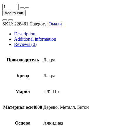
Эмаль
Лакра
Add to cart
ПФ-115
желтая
SKU:
228461
Category:
Эмали
2
кг
Description
quantity
Additional information
Reviews (0)
Производитель
Лакра
Бренд
Лакра
Марка
ПФ-115
Материал осн4808
Дерево. Металл. Бетон
Основа
Алкидная