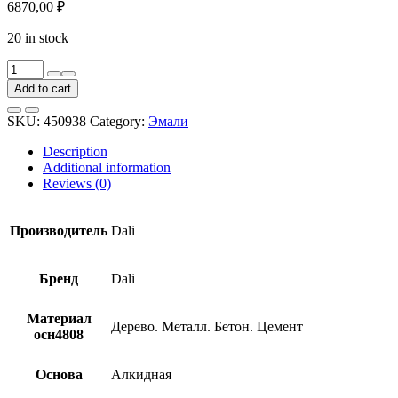
6870,00
₽
20 in stock
Эмаль
для
Add to cart
пола
Dali
SKU:
450938
Category:
Эмали
серая
RAL
Description
7040
Additional information
9
Reviews (0)
л
quantity
Производитель
Dali
Бренд
Dali
Материал
Дерево. Металл. Бетон. Цемент
осн4808
Основа
Алкидная