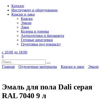
Перейти
Каталог
к
Инструмент и оборудование
содержанию
Краски и лаки
Краски
Эмали
Лаки
Колеры и тонеры
Антисептики и биозащита
Готовые шпатлевки
Грунтовки под покраску
с 10:00 до 18:00
0
Search
for:
Главная
Отделочные материалы
Краски и лаки
Эмали
Эмаль для пола Dali серая
RAL 7040 9 л