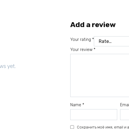
Add a review
Your rating
*
Your review
*
ws yet.
Name
*
Ema
Сохранить моё имя, email и