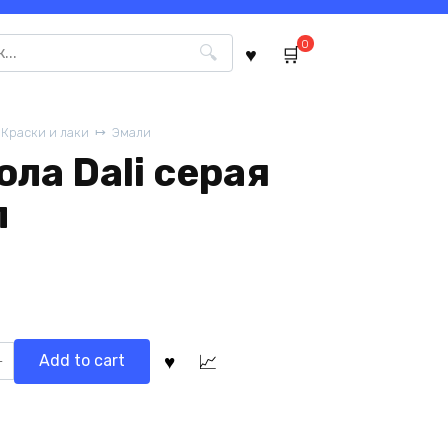
0
Краски и лаки
Эмали
ола Dali серая
л
Add to cart