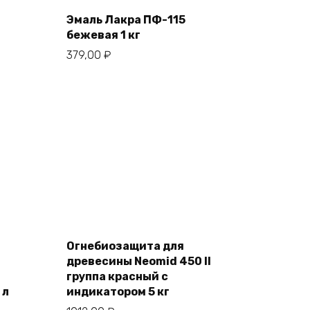
cart
Эмаль Лакра ПФ-115
бежевая 1 кг
379,00
₽
Add
to
Огнебиозащита для
cart
древесины Neomid 450 II
группа красный с
 л
индикатором 5 кг