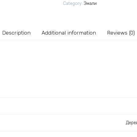
серая
Category:
Эмали
RAL
7040
2
л
Description
Additional information
Reviews (0)
quantity
Дере