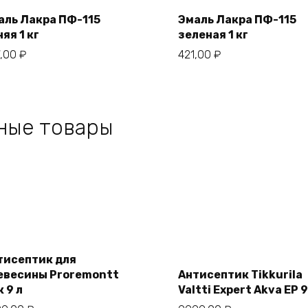
cart
cart
аль Лакра ПФ-115
Эмаль Лакра ПФ-115
яя 1 кг
зеленая 1 кг
7,00
₽
421,00
₽
ные товары
Add
Add
to
to
cart
тисептик для
cart
евесины Proremontt
Антисептик Tikkurila
 9 л
Valtti Expert Akva EP 9