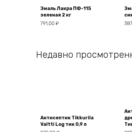
cart
Эмаль Лакра ПФ-115
Эм
зеленая 2 кг
син
791,00
₽
38
Недавно просмотрен
Add
to
Ан
cart
Антисептик Tikkurila
др
Valtti Log тик 0,9 л
Тик