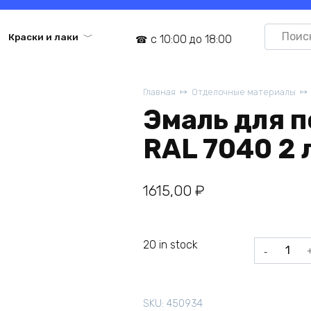
Search
Краски и лаки
с 10:00 до 18:00
for:
Главная
Отделочные материалы
Эмаль для п
RAL 7040 2 
1615,00
₽
20 in stock
Эмаль
для
пола
Dali
SKU:
450934