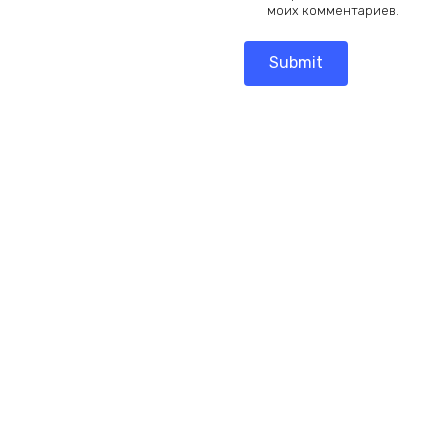
моих комментариев.
Add
Add
to
to