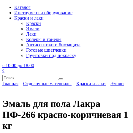
Перейти
Каталог
к
Инструмент и оборудование
содержанию
Краски и лаки
Краски
Эмали
Лаки
Колеры и тонеры
Антисептики и биозащита
Готовые шпатлевки
Грунтовки под покраску
с 10:00 до 18:00
0
Search
for:
Главная
Отделочные материалы
Краски и лаки
Эмали
Эмаль для пола Лакра
ПФ-266 красно-коричневая 1
кг