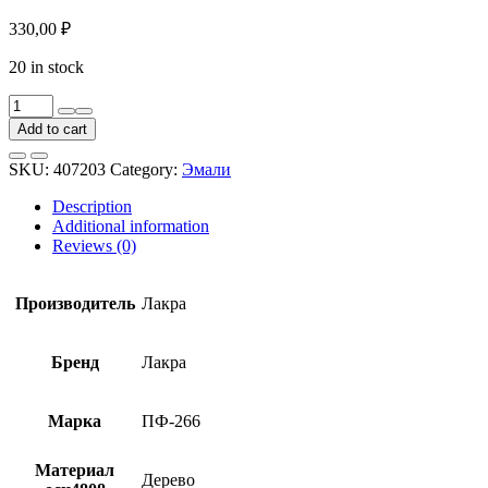
330,00
₽
20 in stock
Эмаль
для
Add to cart
пола
Лакра
SKU:
407203
Category:
Эмали
ПФ-266
красно-
Description
коричневая
Additional information
1
Reviews (0)
кг
quantity
Производитель
Лакра
Бренд
Лакра
Марка
ПФ-266
Материал
Дерево