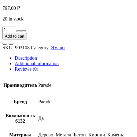
797,00
₽
20 in stock
Эмаль
алкидная
Add to cart
Parade
Classic
SKU:
903108
Category:
Эмали
А2
Декор
Description
&
Additional information
Защита
Reviews (0)
полуматовая
база
С
Производитель
Parade
0,75
л
quantity
Бренд
Parade
Возможность
Да
6132
Материал
Дерево. Металл. Бетон. Кирпич. Камень.