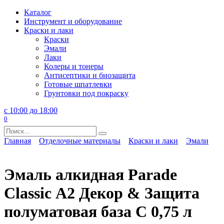
Перейти
Каталог
к
Инструмент и оборудование
содержанию
Краски и лаки
Краски
Эмали
Лаки
Колеры и тонеры
Антисептики и биозащита
Готовые шпатлевки
Грунтовки под покраску
с 10:00 до 18:00
0
Search
for:
Главная
Отделочные материалы
Краски и лаки
Эмали
Эмаль алкидная Parade
Classic А2 Декор & Защита
полуматовая база С 0,75 л