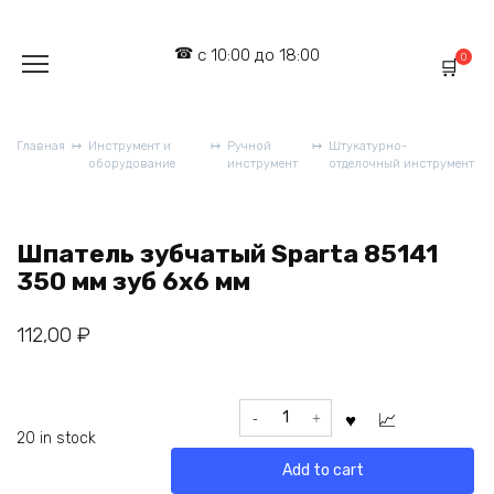
Перейти
к
с 10:00 до 18:00
содержанию
0
Главная
Инструмент и
Ручной
Штукатурно-
оборудование
инструмент
отделочный инструмент
Шпатель зубчатый Sparta 85141
350 мм зуб 6х6 мм
112,00
₽
Шпатель
зубчатый
20 in stock
Sparta
Add to cart
85141