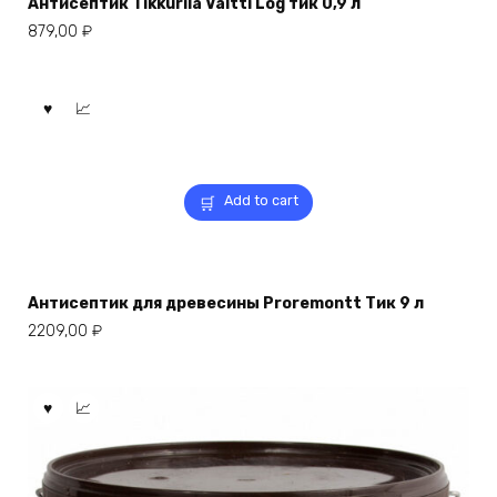
Антисептик Tikkurila Valtti Log тик 0,9 л
879,00
₽
Add to cart
Антисептик для древесины Proremontt Тик 9 л
2209,00
₽