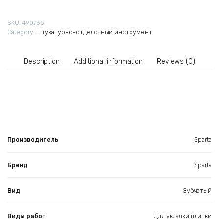
350
мм
SKU:
490735
зуб
Category:
Штукатурно-отделочный инструмент
6х6
мм
quantity
Description
Additional information
Reviews (0)
Производитель
Sparta
Бренд
Sparta
Вид
Зубчатый
Виды работ
Для укладки плитки