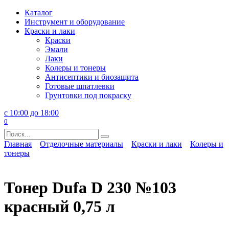
Перейти
Каталог
к
Инструмент и оборудование
содержанию
Краски и лаки
Краски
Эмали
Лаки
Колеры и тонеры
Антисептики и биозащита
Готовые шпатлевки
Грунтовки под покраску
с 10:00 до 18:00
0
Search
for:
Главная
Отделочные материалы
Краски и лаки
Колеры и
тонеры
Тонер Dufa D 230 №103
красный 0,75 л