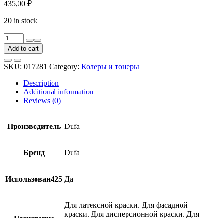
435,00
₽
20 in stock
Тонер
Dufa
Add to cart
D
230
SKU:
017281
Category:
Колеры и тонеры
№103
красный
Description
0,75
Additional information
л
Reviews (0)
quantity
Производитель
Dufa
Бренд
Dufa
Использован425
Да
Для латексной краски. Для фасадной
краски. Для дисперсионной краски. Для