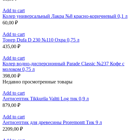
Add to cart
Колер универсальный Лакра №8 красно-коричневый 0,1 л
60,00
₽
Add to cart
Тонер Dufa D 230 №110 Охра 0,75 л
435,00
₽
Add to cart
Колер водно-дисперсионный Parade Classic №237 Кофе с
молоком 0,75 л
398,00
₽
Недавно просмотренные товары
Add to cart
Антисептик Tikkurila Valtti Log тик 0,9 л
879,00
₽
Add to cart
Антисептик для древесины Proremontt Тик 9 л
2209,00
₽