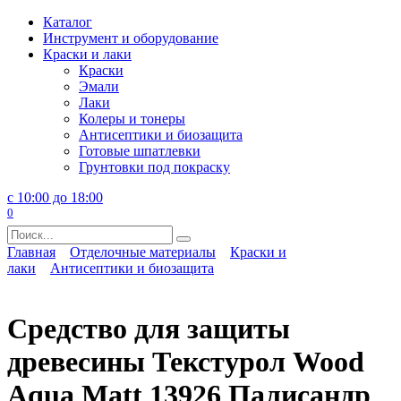
Перейти
Каталог
к
Инструмент и оборудование
содержанию
Краски и лаки
Краски
Эмали
Лаки
Колеры и тонеры
Антисептики и биозащита
Готовые шпатлевки
Грунтовки под покраску
с 10:00 до 18:00
0
Search
for:
Главная
Отделочные материалы
Краски и
лаки
Антисептики и биозащита
Средство для защиты
древесины Текстурол Wood
Aqua Matt 13926 Палисандр