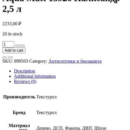
2,5 л
2233,00
₽
20 in stock
Средство
для
Add to cart
защиты
древесины
SKU:
899503
Category:
Антисептики и биозащита
Текстурол
Wood
Description
Aqua
Additional information
Matt
Reviews (0)
13926
Палисандр
2,5
Производитель
Текстурол
л
quantity
Бренд
Текстурол
Материал
Дерево. ДСП. Фанера. ДВП. Шпон