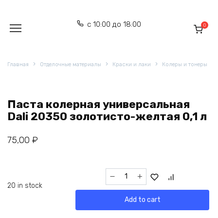
Перейти
к
с 10:00 до 18:00
содержанию
0
Главная
Отделочные материалы
Краски и лаки
Колеры и тонеры
Паста колерная универсальная
Dali 20350 золотисто-желтая 0,1 л
75,00
₽
Паста
колерная
20 in stock
универсальная
Add to cart
Dali
20350