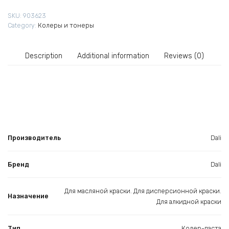
золотисто-
SKU:
903623
желтая
Category:
Колеры и тонеры
0,1
л
quantity
Description
Additional information
Reviews (0)
Производитель
Dali
Бренд
Dali
Для масляной краски. Для дисперсионной краски.
Назначение
Для алкидной краски
Тип
Колер-паста