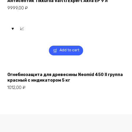
Антисептик Tikkurila Valtti Expert Akva EP 9 л
9999,00
₽
Add to cart
Огнебиозащита для древесины Neomid 450 II группа
красный с индикатором 5 кг
1012,00
₽