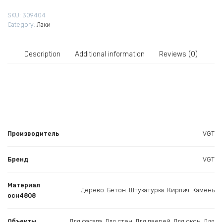
дуб
SKU:
309404
0,9
Category:
Лаки
кг
quantity
Description
Additional information
Reviews (0)
Производитель
VGT
Бренд
VGT
Материал
Дерево. Бетон. Штукатурка. Кирпич. Камень
осн4808
Объекты
Для фасада. Для стен. Для дверей. Для окон. Для