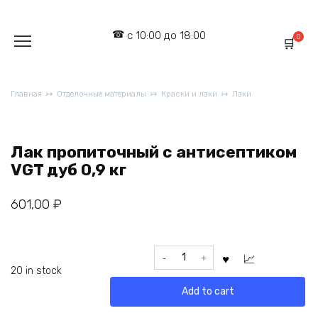
Перейти
к
с 10:00 до 18:00
содержанию
0
Главная
Отделочные материалы
Краски и лаки
Лаки
Лак пропиточный с антисептиком
VGT дуб 0,9 кг
601,00
₽
Лак
пропиточный
20 in stock
с
Add to cart
антисептиком
VGT