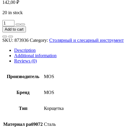
142,00
₽
20 in stock
Корщетка
MOS
Add to cart
38951М
витая
SKU:
873936
Category:
Столярный и слесарный инструмент
проволока
65
Description
мм
Additional information
quantity
Reviews (0)
Производитель
MOS
Бренд
MOS
Тип
Корщетка
Материал раб9072
Сталь