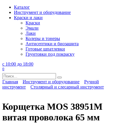
Перейти
Каталог
к
Инструмент и оборудование
содержанию
Краски и лаки
Краски
Эмали
Лаки
Колеры и тонеры
Антисептики и биозащита
Готовые шпатлевки
Грунтовки под покраску
с 10:00 до 18:00
0
Search
for:
Главная
Инструмент и оборудование
Ручной
инструмент
Столярный и слесарный инструмент
Корщетка MOS 38951М
витая проволока 65 мм