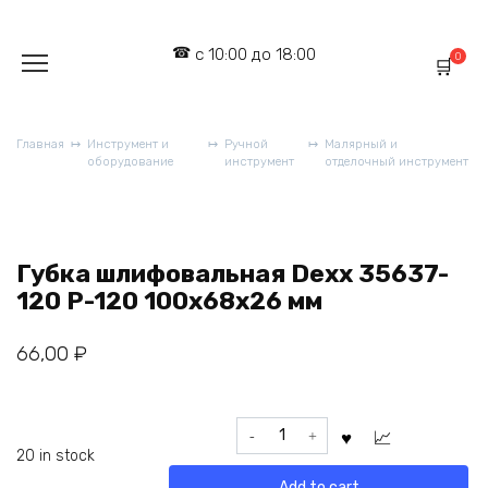
Перейти
к
с 10:00 до 18:00
содержанию
0
Главная
Инструмент и
Ручной
Малярный и
оборудование
инструмент
отделочный инструмент
Губка шлифовальная Dexx 35637-
120 Р-120 100х68х26 мм
66,00
₽
Губка
шлифовальная
20 in stock
Dexx
Add to cart