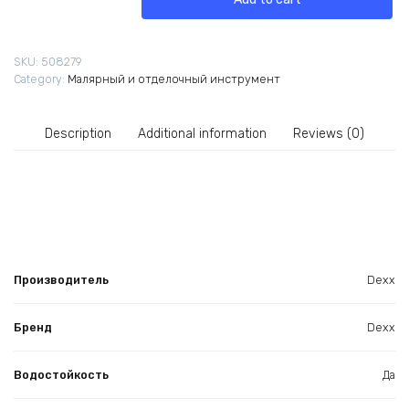
35637-
120
Р-120
SKU:
508279
100х68х26
Category:
Малярный и отделочный инструмент
мм
quantity
Description
Additional information
Reviews (0)
Производитель
Dexx
Бренд
Dexx
Водостойкость
Да