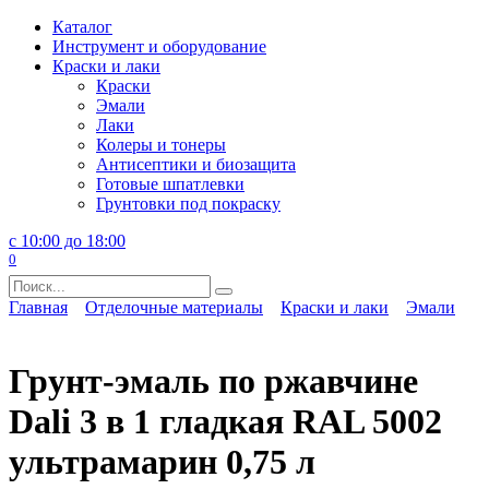
Перейти
Каталог
к
Инструмент и оборудование
содержанию
Краски и лаки
Краски
Эмали
Лаки
Колеры и тонеры
Антисептики и биозащита
Готовые шпатлевки
Грунтовки под покраску
с 10:00 до 18:00
0
Search
for:
Главная
Отделочные материалы
Краски и лаки
Эмали
Грунт-эмаль по ржавчине
Dali 3 в 1 гладкая RAL 5002
ультрамарин 0,75 л