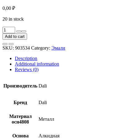
0,00
₽
20 in stock
Грунт-
эмаль
Add to cart
по
ржавчине
SKU:
903534
Category:
Эмали
Dali
3
Description
в
Additional information
1
Reviews (0)
гладкая
RAL
5002
Производитель
Dali
ультрамарин
0,75
л
Бренд
Dali
quantity
Материал
Металл
осн4808
Основа
Алкидная