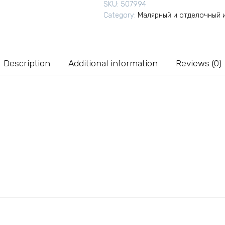
SKU:
507994
3564
Category:
Малярный и отделочный 
130х70
мм
quantity
Description
Additional information
Reviews (0)