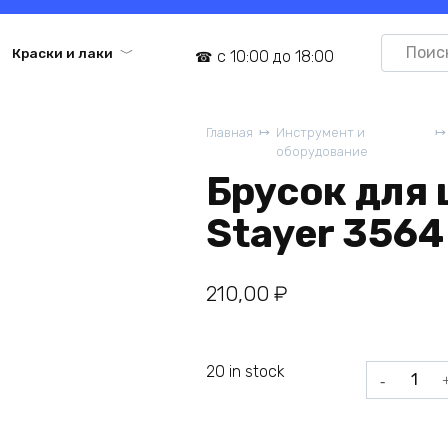
Search
Краски и лаки
с 10:00 до 18:00
for:
Главная
Инструмент и
оборудование
Брусок для
Stayer 3564
210,00
₽
20 in stock
Брусок
для
шлифовани
Stayer