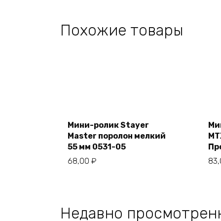
Похожие товары
Add
to
cart
Мини-ролик Stayer
Ми
Master поролон мелкий
MT
55 мм 0531-05
Пр
68,00
₽
83
Недавно просмотрен