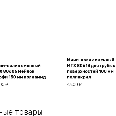
Add
Add
to
Мини-валик сменный
to
cart
cart
ни-валик сменный
MTX 80613 для грубых
X 80606 Нейлон
поверхностей 100 мм
офи 150 мм полиамид
полиакрил
,00
₽
43,00
₽
ные товары