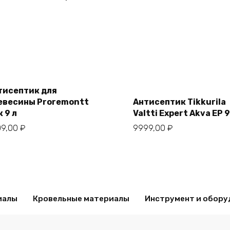
Add
Add
to
to
cart
тисептик для
cart
евесины Proremontt
Антисептик Tikkurila
 9 л
Valtti Expert Akva EP 9
09,00
₽
9999,00
₽
иалы
Кровельные материалы
Инструмент и обору