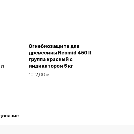
Add
to
Огнебиозащита для
cart
древесины Neomid 450 II
группа красный с
 л
индикатором 5 кг
1012,00
₽
дование