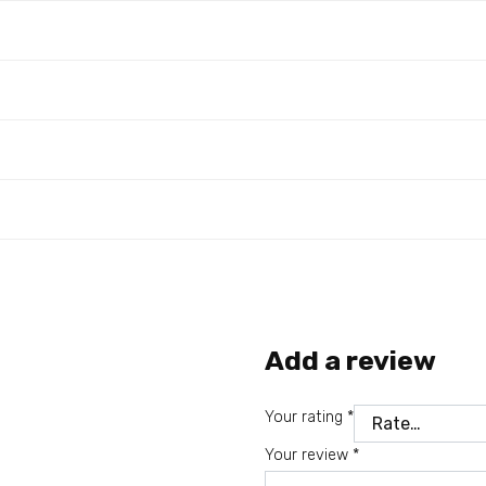
Add a review
Your rating
*
Your review
*