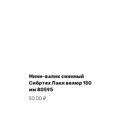
Add
to
cart
Мини-валик сменный
Сибртех Лаки велюр 150
мм 80595
50,00
₽