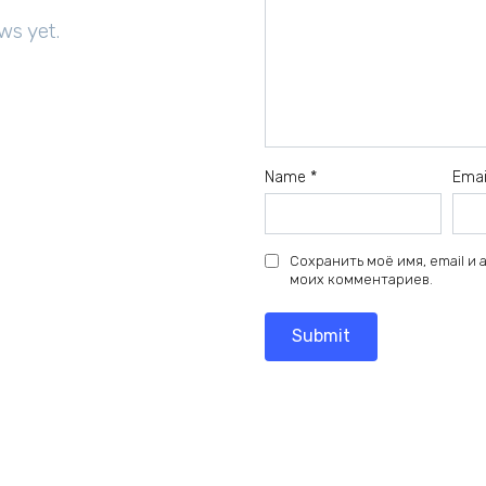
ws yet.
Name
*
Ema
Сохранить моё имя, email и
моих комментариев.