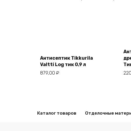
Add
to
Ан
cart
Антисептик Tikkurila
др
Valtti Log тик 0,9 л
Тик
879,00
₽
22
Каталог товаров
Отделочные матер