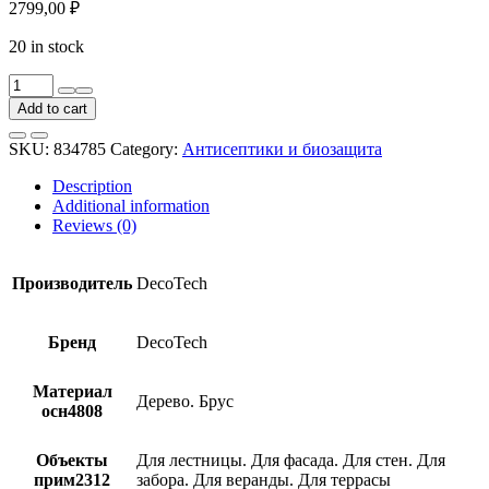
2799,00
₽
20 in stock
Антисептик
DecoTech
Add to cart
Eco
00-
SKU:
834785
Category:
Антисептики и биозащита
00014481
орегон
Description
10
Additional information
л
Reviews (0)
quantity
Производитель
DecoTech
Бренд
DecoTech
Материал
Дерево. Брус
осн4808
Объекты
Для лестницы. Для фасада. Для стен. Для
прим2312
забора. Для веранды. Для террасы