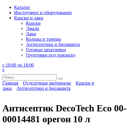
Перейти
Каталог
к
Инструмент и оборудование
содержанию
Краски и лаки
Краски
Эмали
Лаки
Колеры и тонеры
Антисептики и биозащита
Готовые шпатлевки
Грунтовки под покраску
с 10:00 до 18:00
0
Search
for:
Главная
Отделочные материалы
Краски и
лаки
Антисептики и биозащита
Антисептик DecoTech Eco 00-
00014481 орегон 10 л