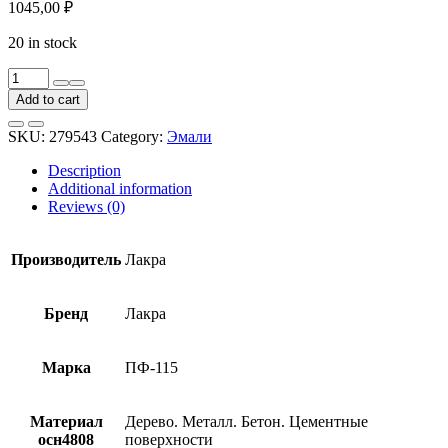
1045,00
₽
20 in stock
Эмаль
Лакра
Add to cart
ПФ-115
темно-
SKU:
279543
Category:
Эмали
зеленая
2,8
Description
кг
Additional information
quantity
Reviews (0)
Производитель
Лакра
Бренд
Лакра
Марка
ПФ-115
Материал
Дерево. Металл. Бетон. Цементные
осн4808
поверхности