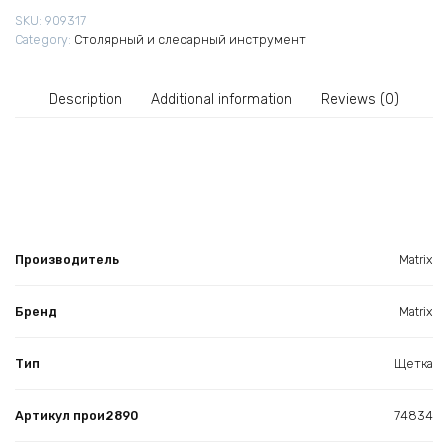
х
SKU:
909317
рядная
Category:
Столярный и слесарный инструмент
с
двухкомпонентной
рукояткой
Description
Additional information
Reviews (0)
quantity
Производитель
Matrix
Бренд
Matrix
Тип
Щетка
Артикул прои2890
74834