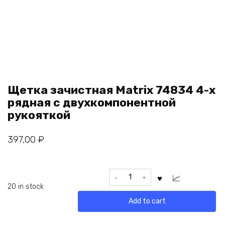
Щетка зачистная Matrix 74834 4-х
рядная с двухкомпонентной
рукояткой
397,00
₽
Щетка
зачистная
20 in stock
Matrix
Add to cart
74834
4-