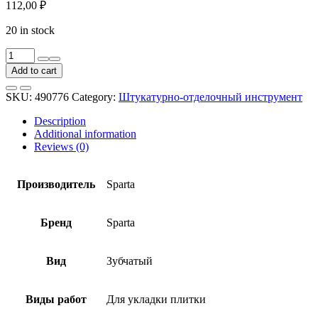
112,00
₽
20 in stock
Шпатель
зубчатый
Add to cart
Sparta
85145
SKU:
490776
Category:
Штукатурно-отделочный инструмент
350
мм
Description
зуб
Additional information
8х8
Reviews (0)
мм
quantity
Производитель
Sparta
Бренд
Sparta
Вид
Зубчатый
Виды работ
Для укладки плитки