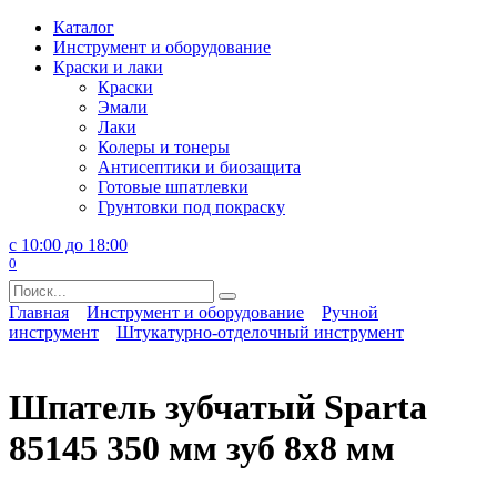
Перейти
Каталог
к
Инструмент и оборудование
содержанию
Краски и лаки
Краски
Эмали
Лаки
Колеры и тонеры
Антисептики и биозащита
Готовые шпатлевки
Грунтовки под покраску
с 10:00 до 18:00
0
Search
for:
Главная
Инструмент и оборудование
Ручной
инструмент
Штукатурно-отделочный инструмент
Шпатель зубчатый Sparta
85145 350 мм зуб 8х8 мм