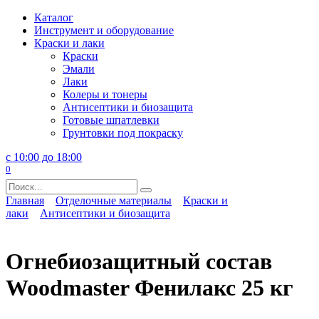
Перейти
Каталог
к
Инструмент и оборудование
содержанию
Краски и лаки
Краски
Эмали
Лаки
Колеры и тонеры
Антисептики и биозащита
Готовые шпатлевки
Грунтовки под покраску
с 10:00 до 18:00
0
Search
for:
Главная
Отделочные материалы
Краски и
лаки
Антисептики и биозащита
Огнебиозащитный состав
Woodmaster Фенилакс 25 кг