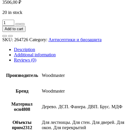
3506,00
₽
20 in stock
Огнебиозащитный
состав
Add to cart
Woodmaster
Фенилакс
SKU:
264726
Category:
Антисептики и биозащита
25
кг
Description
quantity
Additional information
Reviews (0)
Производитель
Woodmaster
Бренд
Woodmaster
Материал
Дерево. ДСП. Фанера. ДВП. Брус. МДФ
осн4808
Объекты
Для лестницы. Для стен. Для дверей. Для
прим2312
окон. Для перекрытий