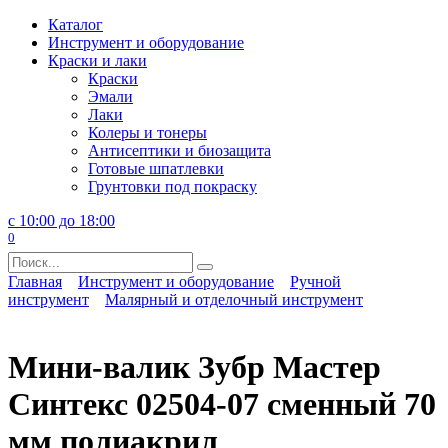
Перейти
Каталог
к
Инструмент и оборудование
содержанию
Краски и лаки
Краски
Эмали
Лаки
Колеры и тонеры
Антисептики и биозащита
Готовые шпатлевки
Грунтовки под покраску
с 10:00 до 18:00
0
Search
for:
Главная
Инструмент и оборудование
Ручной
инструмент
Малярный и отделочный инструмент
Мини-валик Зубр Мастер
Синтекс 02504-07 сменный 70
мм полиакрил