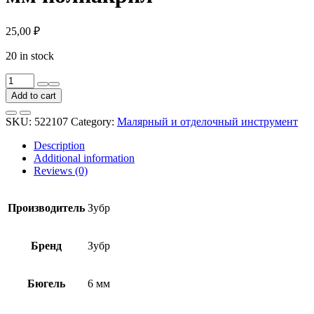
25,00
₽
20 in stock
Мини-
валик
Add to cart
Зубр
Мастер
SKU:
522107
Category:
Малярный и отделочный инструмент
Синтекс
02504-
Description
07
Additional information
сменный
Reviews (0)
70
мм
полиакрил
Производитель
Зубр
quantity
Бренд
Зубр
Бюгель
6 мм