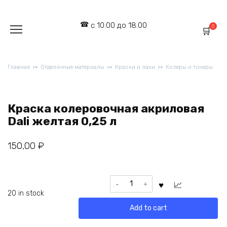
Перейти
к
с 10:00 до 18:00
содержанию
0
Главная
Отделочные материалы
Краски и лаки
Колеры и тонеры
Краска колеровочная акриловая
Dali желтая 0,25 л
150,00
₽
Краска
колеровочная
20 in stock
акриловая
Add to cart
Dali
желтая