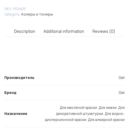
0,25
SKU:
903609
л
Category:
Колеры и тонеры
quantity
Description
Additional information
Reviews (0)
Производитель
Dali
Бренд
Dali
Для масляной краски. Для эмали. Для
Назначение
декоративной штукатурки. Для водно-
дисперсионной краски. Для алкидной краски