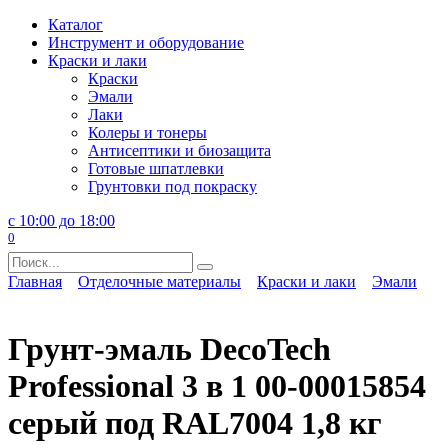
Перейти
Каталог
к
Инструмент и оборудование
содержанию
Краски и лаки
Краски
Эмали
Лаки
Колеры и тонеры
Антисептики и биозащита
Готовые шпатлевки
Грунтовки под покраску
с 10:00 до 18:00
0
Search
for:
Главная
Отделочные материалы
Краски и лаки
Эмали
Грунт-эмаль DecoTech
Professional 3 в 1 00-00015854
серый под RAL7004 1,8 кг