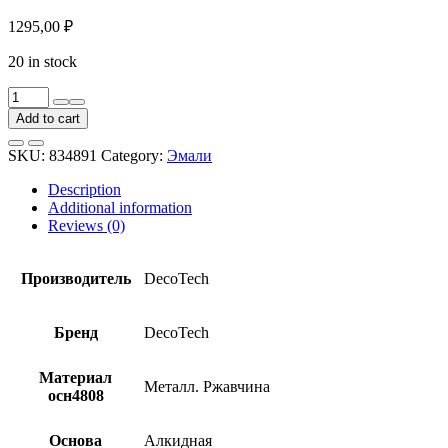
1295,00
₽
20 in stock
Грунт-
эмаль
Add to cart
DecoTech
Professional
SKU:
834891
Category:
Эмали
3
в
Description
1
Additional information
00-
Reviews (0)
00015854
серый
под
Производитель
DecoTech
RAL7004
1,8
кг
Бренд
DecoTech
quantity
Материал
Металл. Ржавчина
осн4808
Основа
Алкидная