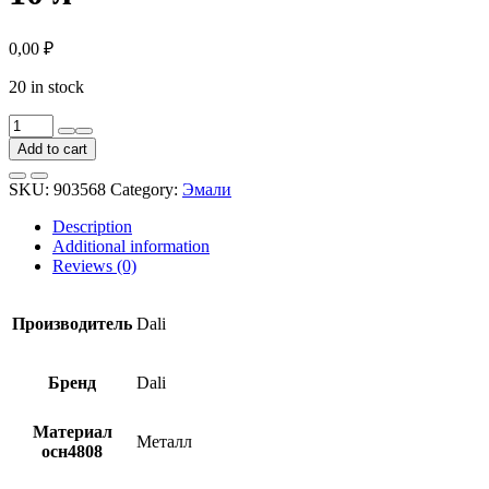
0,00
₽
20 in stock
Грунт-
эмаль
Add to cart
по
ржавчине
SKU:
903568
Category:
Эмали
Dali
3
Description
в
Additional information
1
Reviews (0)
графитовая
черная
10
Производитель
Dali
л
quantity
Бренд
Dali
Материал
Металл
осн4808