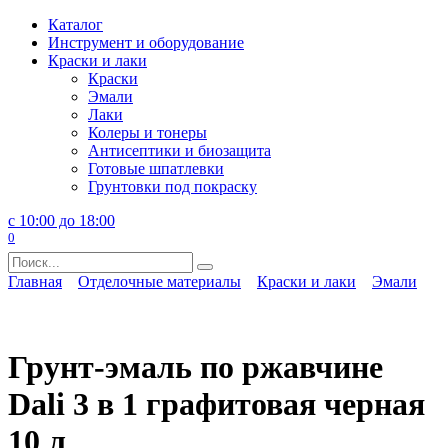
Перейти
Каталог
к
Инструмент и оборудование
содержанию
Краски и лаки
Краски
Эмали
Лаки
Колеры и тонеры
Антисептики и биозащита
Готовые шпатлевки
Грунтовки под покраску
с 10:00 до 18:00
0
Search
for:
Главная
Отделочные материалы
Краски и лаки
Эмали
Грунт-эмаль по ржавчине
Dali 3 в 1 графитовая черная
10 л